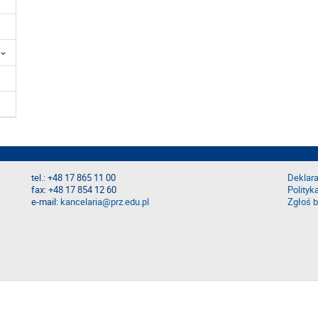
tel.: +48 17 865 11 00
Deklara
fax: +48 17 854 12 60
Polityk
e-mail:
kancelaria@prz.edu.pl
Zgłoś b